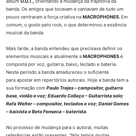
álbum
O.U.T.,
orientando a mudança da trajetória da
banda. Os amigos que tocavam e cantavam de tudo um
pouco centraram a força criativa na
MACROPHONES.
Em
comum, o gosto pelo rock, o que determinou a essência
musical da banda.
Mais tarde, a banda entendeu que precisava definir os
elementos musicais e atualmente a
MACROPHONES
é
composta por voz, guitarra, baixo, teclado e bateria.
Neste período a banda amadureceu o suficiente
para apostar em repertórios autorais. Hoje a banda tem a
sua formação com
Paulo Trejes – compositor, guitarra
base, violão e voz; Eduardo Collaço – Guitarrista solo;
Rafa Welter – compositor, teclados e voz; Daniel Gomes
– baixista e Beto Fonseca – baterista
.
No processo de mudança para o autoral, muitas
referências estão presentes. “Nós temos muitas