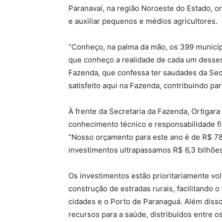
Paranavaí, na região Noroeste do Estado, o
e auxiliar pequenos e médios agricultores.
“Conheço, na palma da mão, os 399 municípi
que conheço a realidade de cada um desses 
Fazenda, que confessa ter saudades da Secr
satisfeito aqui na Fazenda, contribuindo pa
À frente da Secretaria da Fazenda, Ortigar
conhecimento técnico e responsabilidade fi
“Nosso orçamento para este ano é de R$
78
in
v
es
t
im
e
n
t
os
u
lt
r
a
p
a
ss
am
os
R$
6,3 bilhõe
Os investimentos estão prioritariamente vol
construção de estradas rurais, facilitando 
cidades e o Porto de Paranaguá. Além dis
recursos para a saúde, distribuídos entre 