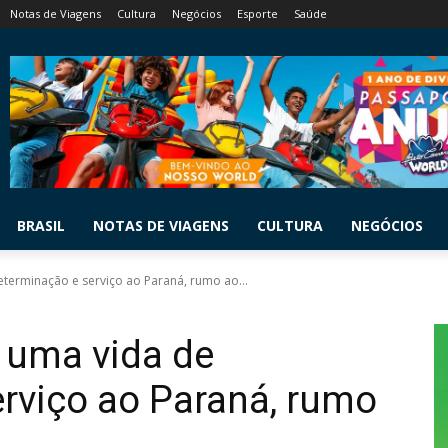
Notas de Viagens
Cultura
Negócios
Esporte
Saúde
BRASIL
NOTAS DE VIAGENS
CULTURA
NEGÓCIOS
terminação e serviço ao Paraná, rumo ao...
: uma vida de
rviço ao Paraná, rumo