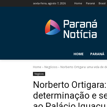
sexta-feira, agosto 7, 2026
Home
Paraná
Brasil
HOME
PARANÁ
Home
Negócios
Norberto Ortigara: uma vida de de
Negócios
Norberto Ortigara
determinação e se
ao Palácio Iguaçu