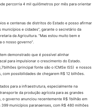
nde percorria 4 mil quilômetros por mês para orientar
os e centenas de distritos do Estado e posso afirmar
municípios e cidades”, garante o secretário da
etaria da Agricultura. “Mas estou muito bem e
ra o nosso governo”.
a tem demonstrado que é possível alinhar
scal para impulsionar o crescimento do Estado.
,7bilhões (principal fonte são o ICMSe ISS)
e
n
ossos
s, com possibilidades de chegarem R$
12 bilhões.
tados para a infraestrutura, especialmente na
o transporte da produção agrícola para as grandes
so, o governo anunciou recentemente R$
1bilhão em
os 399 municípios paranaenses,
co
m
R$
480 milhões