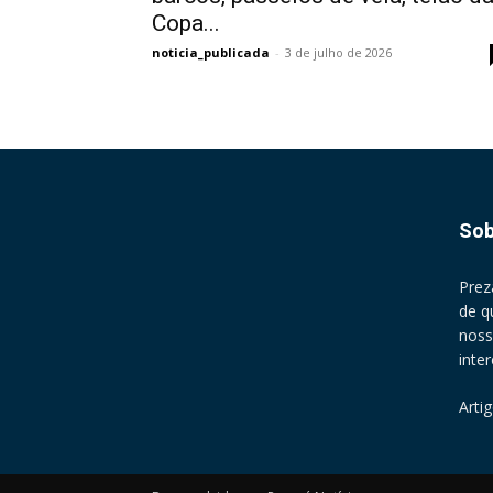
Copa...
noticia_publicada
-
3 de julho de 2026
Sob
Prez
de q
noss
inte
Arti