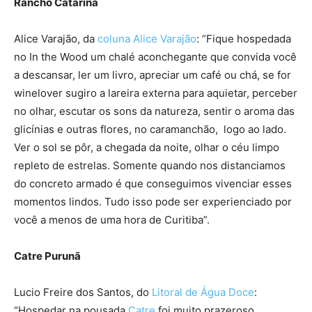
Rancho Catarina
Alice Varajão, da
coluna Alice Varajão
: “Fique hospedada
no In the Wood um chalé aconchegante que convida você
a descansar, ler um livro, apreciar um café ou chá, se for
winelover sugiro a lareira externa para aquietar, perceber
no olhar, escutar os sons da natureza, sentir o aroma das
glicínias e outras flores, no caramanchão, logo ao lado.
Ver o sol se pôr, a chegada da noite, olhar o céu limpo
repleto de estrelas. Somente quando nos distanciamos
do concreto armado é que conseguimos vivenciar esses
momentos lindos. Tudo isso pode ser experienciado por
você a menos de uma hora de Curitiba”.
Catre Purunã
Lucio Freire dos Santos, do
Litoral de Água Doce
:
“Hospedar na pousada
Catre
foi muito prazeroso,