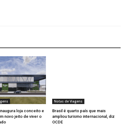
agens
Notas de Viagens
inaugura loja conceito e
Brasil é quarto país que mais
m novo jeito de viver o
ampliou turismo internacional, diz
ado
OCDE