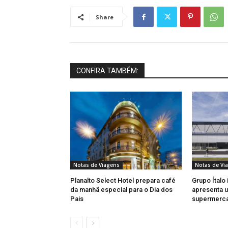
Share
CONFIRA TAMBÉM:
Notas de Viagens
Notas de Vi
Planalto Select Hotel prepara café
Grupo Ítalo 
da manhã especial para o Dia dos
apresenta u
Pais
supermerc