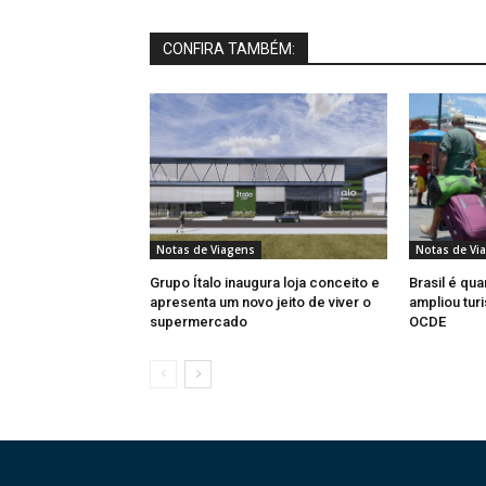
CONFIRA TAMBÉM:
Notas de Viagens
Notas de Vi
Grupo Ítalo inaugura loja conceito e
Brasil é qua
apresenta um novo jeito de viver o
ampliou turi
supermercado
OCDE