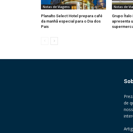
Notas de Viagens
Notas de Vi
Planalto Select Hotel prepara café
Grupo Ítalo 
da manhã especial para o Dia dos
apresenta u
Pais
supermerc
Sob
Prez
de q
noss
inte
Arti