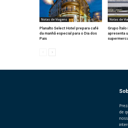
Notas de Viagens
Notas de Vi
Planalto Select Hotel prepara café
Grupo Ítalo 
da manhã especial para o Dia dos
apresenta u
Pais
supermerc
Sob
Prez
de q
noss
inte