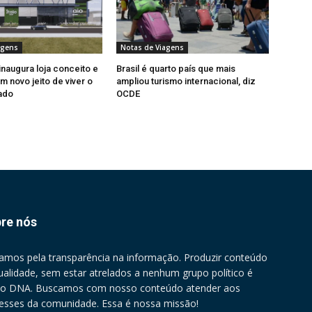
agens
Notas de Viagens
inaugura loja conceito e
Brasil é quarto país que mais
m novo jeito de viver o
ampliou turismo internacional, diz
ado
OCDE
re nós
amos pela transparência na informação. Produzir conteúdo
ualidade, sem estar atrelados a nenhum grupo político é
o DNA. Buscamos com nosso conteúdo atender aos
resses da comunidade. Essa é nossa missão!