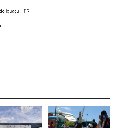
do Iguaçu – PR
0