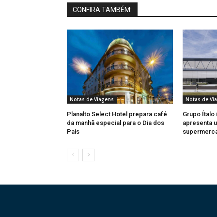
CONFIRA TAMBÉM:
Notas de Viagens
Notas de Vi
Planalto Select Hotel prepara café
Grupo Ítalo 
da manhã especial para o Dia dos
apresenta u
Pais
supermerc