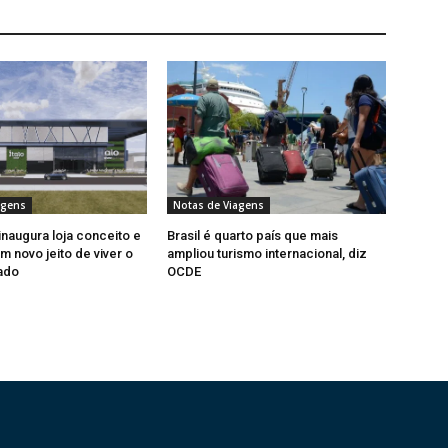
agens
Notas de Viagens
inaugura loja conceito e
Brasil é quarto país que mais
m novo jeito de viver o
ampliou turismo internacional, diz
ado
OCDE